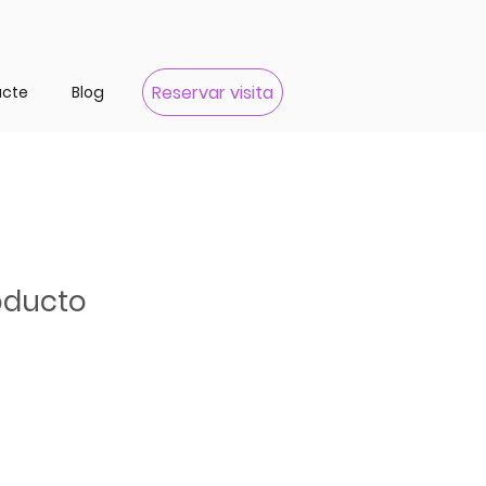
Reservar visita
acte
Blog
oducto