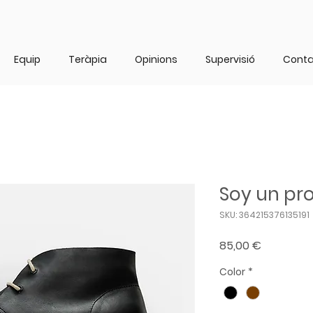
Equip
Teràpia
Opinions
Supervisió
Cont
Soy un pr
SKU: 364215376135191
Price
85,00 €
Color
*