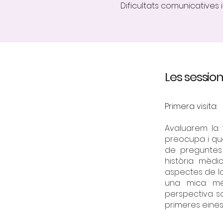
Dificultats comunicatives i
Les sessio
Primera visita:
Avaluarem la 
preocupa i què
de preguntes 
història mèdi
aspectes de l
una mica més
perspectiva s
primeres eines ú