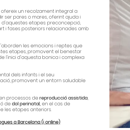
ofereix un recolzament integral a
 ser pares o mares, oferint ajuda i
d'aquestes etapes: preconcepció,
rt i fases posteriors relacionades amb
'aborden les emocions i reptes
que
tes etapes, promovent el benestar
de l'inici d'aquesta bonica i complexa
tal dels infants i el seu
ació, promovent un entorn saludable
en processos de
reproducció assistida
,
ció de
dol perinatal,
en el cas de
 les etapes anteriors.
ogues a Barcelona (i online)