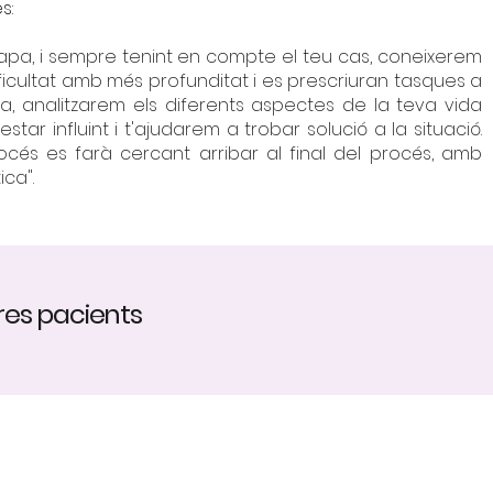
s:
apa, i sempre tenint en compte el teu cas, coneixerem
dificultat amb més profunditat i es prescriuran tasques a
sa, analitzarem els diferents aspectes de la teva vida
star influint i t'ajudarem a trobar solució a la situació.
océs es farà cercant arribar al final del procés, amb
ica".
res pacients