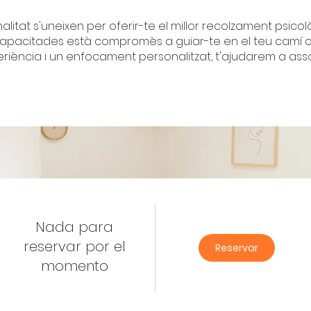
alitat s'uneixen per oferir-te el millor recolzament psicol
apacitades està compromès a guiar-te en el teu camí c
iència i un enfocament personalitzat, t'ajudarem a assol
Nada para
reservar por el
Reservar
momento