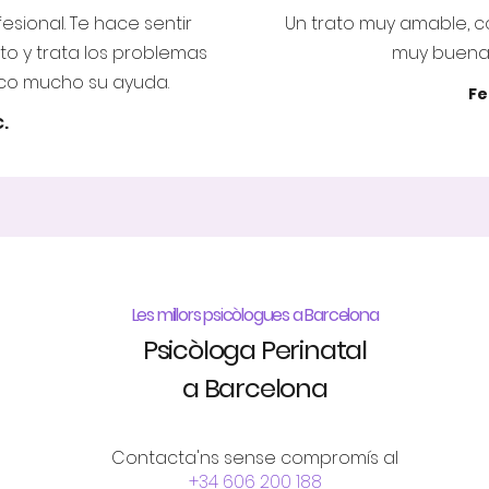
esional. Te hace sentir
Un trato muy amable, c
 y trata los problemas
muy buenas
zco mucho su ayuda.
Fe
C.
Les millors psicòlogues a Barcelona
Psicòloga Perinatal
a Barcelona
Contacta'ns sense compromís al
+34 606 200 188