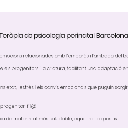
Teràpia de psicologia perinatal Barcelona
 emocions relacionades amb l'embaràs i l'arribada del 
e els progenitors i la criatura, facilitant una adaptació
nsietat, l'estrès i els canvis emocionals que puguin sorgir
e progenitor-fill@
a de maternitat més saludable, equilibrada i positiva​