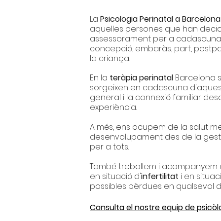
La
Psicologia Perinatal a Barcelona
aquelles persones que han decidir
assessorament per a cadascuna 
concepció, embaràs, part, postpa
la criança.
En la
teràpia perinatal
Barcelona s
sorgeixen en cadascuna d'aques
general i la connexió familiar des
experiència.
​A més, ens ocupem de la salut men
desenvolupament des de la gest
per a tots.
També treballem i acompanyem 
en situació d'
infertilitat
i en situa
possibles pèrdues en qualsevol de
Consulta el nostre equip de psicòl