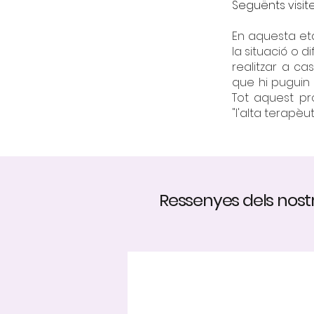
Seguënts visite
En aquesta et
la situació o 
realitzar a ca
que hi puguin e
Tot aquest pr
"l'alta terapèut
Ressenyes dels nost