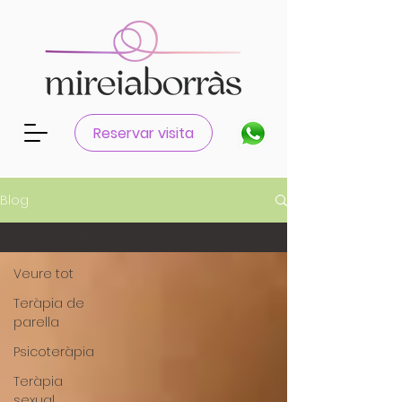
Reservar visita
Blog
Veure tot
Veure tot
Teràpia de
parella
Psicoteràpia
Teràpia
sexual