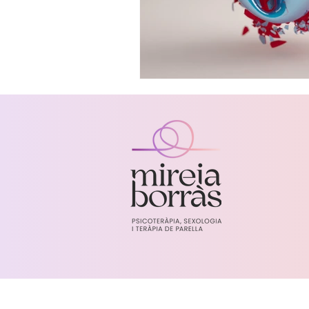
Aviso legal y política de privacidad
Mireia Borràs - Sexologia, teràpia de parella i 