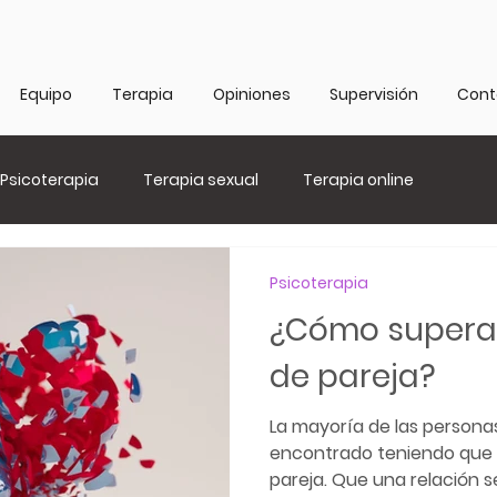
Equipo
Terapia
Opiniones
Supervisión
Cont
Psicoterapia
Terapia sexual
Terapia online
Psicoterapia
¿Cómo superar
de pareja?
La mayoría de las person
encontrado teniendo que 
pareja. Que una relación s