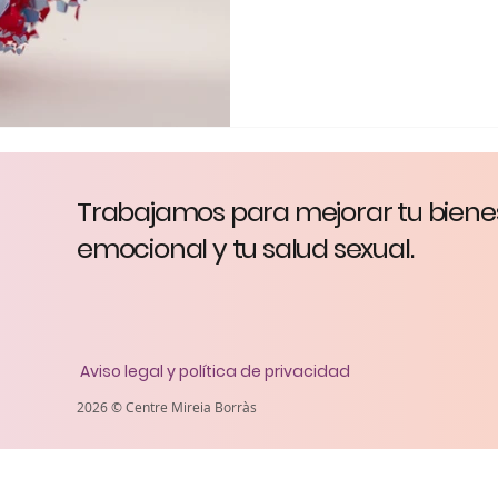
Trabajamos para mejorar tu biene
psicoteràpia -
info@mireiaborras.com
- +34 606 200 188
emocional y tu salud sexual.
Aviso legal y política de privacidad
2026 © Centre Mireia Borràs