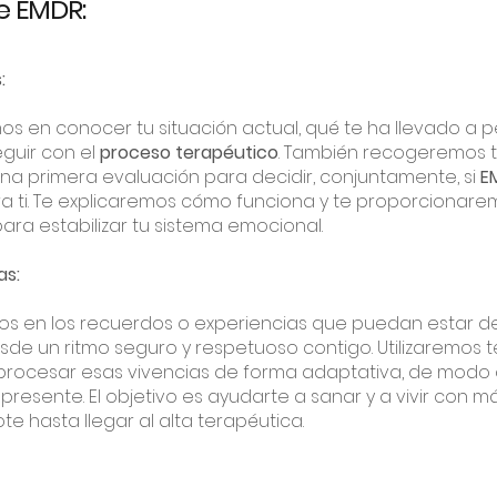
e EMDR:
:
s en conocer tu situación actual, qué te ha llevado a p
guir con el
proceso terapéutico
. También recogeremos tu
na primera evaluación para decidir, conjuntamente, si
E
 ti. Te explicaremos cómo funciona y te proporcionarem
ara estabilizar tu sistema emocional.
as:
s en los recuerdos o experiencias que puedan estar det
de un ritmo seguro y respetuoso contigo. Utilizaremos t
a procesar esas vivencias de forma adaptativa, de modo
 presente. El objetivo es ayudarte a sanar y a vivir con m
hasta llegar al alta terapéutica.