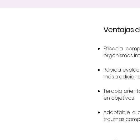
Ventajas d
Eficacia com
organismos int
Rápida evoluc
más tradiciona
Terapia orien
en objetivos.
Adaptable a d
traumas compl