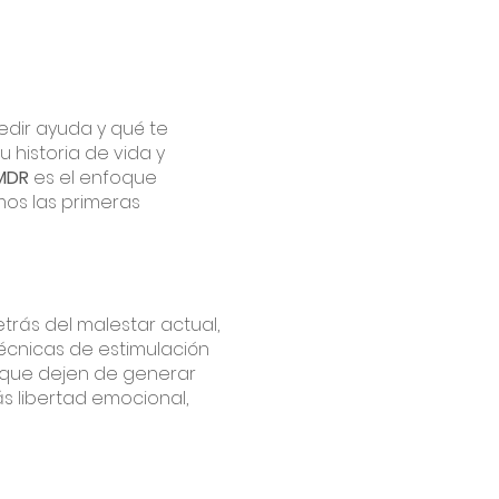
edir ayuda y qué te
 historia de vida y
MDR
es el enfoque
os las primeras
rás del malestar actual,
écnicas de estimulación
 que dejen de generar
ás libertad emocional,