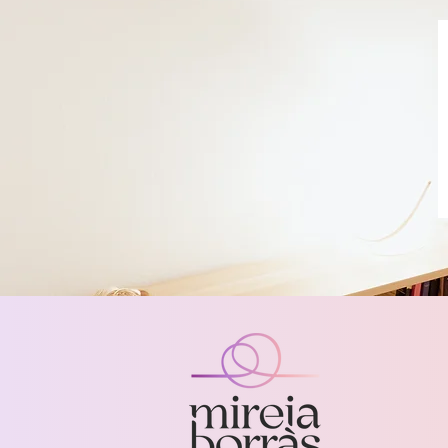
Aviso legal y política de privacidad
Mireia Borràs - Sexologia, teràpia de parella i 