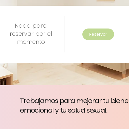
Nada para
reservar por el
Reservar
momento
Trabajamos para mejorar tu biene
psicoteràpia -
info@mireiaborras.com
- +34 606 200 188
emocional y tu salud sexual.