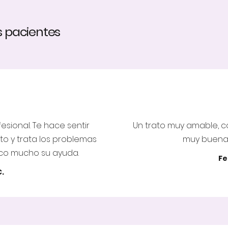
s pacientes
esional. Te hace sentir
Un trato muy amable, c
 y trata los problemas
muy buenas
zco mucho su ayuda.
Fe
C.