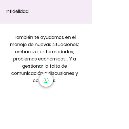
Infidelidad
También te ayudamos en el
manejo de nuevas situaciones:
embarazo, enfermedades,
problemas económicos... Y a
gestionar la falta de
comunicación​ o discusiones y
conflictos.
Adicionalmente te ayu
damos en
la superación y manejo de una
ruptura de pareja
.