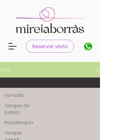
Reservar visita
Blog
Ver todo
Ver todo
Terapia de
pareja
Psicoterapia
Terapia
sexual