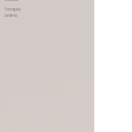
Terapia
online