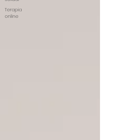
Terapia
online