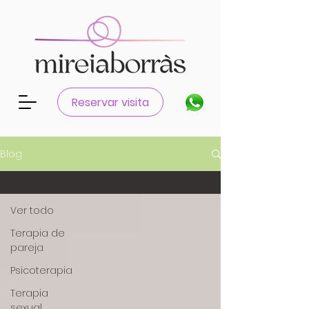
Reservar visita
Blog
Ver todo
Ver todo
Terapia de
pareja
Psicoterapia
Terapia
sexual