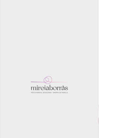
Terapia
online