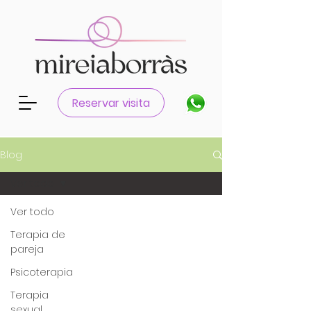
Reservar visita
Blog
Ver todo
Ver todo
Terapia de
pareja
Psicoterapia
Terapia
sexual