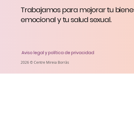
Trabajamos para mejorar tu biene
psicoteràpia -
info@mireiaborras.com
- +34 606 200 188
emocional y tu salud sexual.
Aviso legal y política de privacidad
2026 © Centre Mireia Borràs