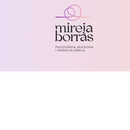
Aviso legal y política de privacidad
Mireia Borràs - Sexologia, teràpia de parella i 