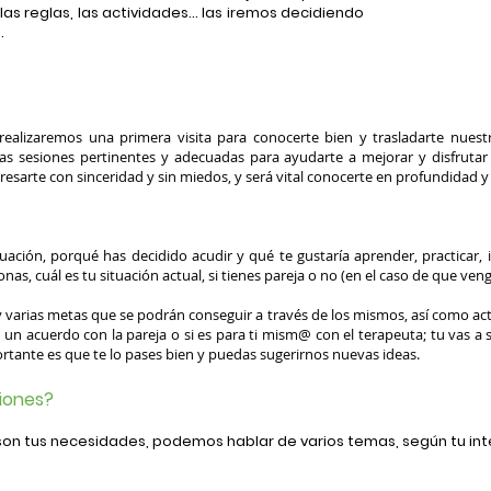
 las reglas, las actividades... las iremos decidiendo
.
 realizaremos una primera visita para conocerte bien y trasladarte nuest
 las sesiones pertinentes y adecuadas para ayudarte a mejorar y disfruta
esarte con sinceridad y sin miedos, y será vital conocerte en profundidad y 
uación, porqué has decidido acudir y qué te gustaría aprender, practicar,
nas, cuál es tu situación actual, si tienes pareja o no (en el caso de que veng
varias metas que se podrán conseguir a través de los mismos, así como acti
y un acuerdo con la pareja o si es para ti mism@ con el terapeuta; tu vas a
rtante es que te lo pases bien y puedas sugerirnos nuevas ideas.
siones?
son tus necesidades, podemos hablar de varios temas, según tu int