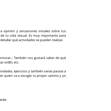
ra opinión y sensaciones iniciales sobre tus
r de tu vida sexual. Es muy importante para
detallar qué actividades se pueden realizar.
 innovar... También nos gustará saber de qué
as sol@), etc.
vidades, ejercicios y también varias pautas a
 ser quien va a escoger tu propio camino y yo
erés: