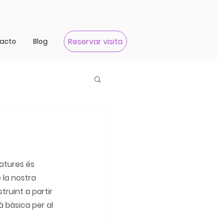
Reservar visita
acto
Blog
atures és 
 la nostra 
ruint a partir 
bàsica per al 