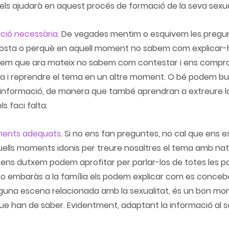
els ajudarà en aquest procés de formació de la seva sexua
ació necessària
.
 De vegades mentim o esquivem les pregu
osta o perquè en aquell moment no sabem com explicar-h
quem que ara mateix no sabem com contestar i ens comp
ta i reprendre el tema en un altre moment. O bé podem bu
informació, de manera que també aprendran a extreure la
 faci falta.
oments adequats
. 
Si no ens fan preguntes, no cal que ens
uells moments idonis per treure nosaltres el tema amb natu
ns dutxem podem aprofitar per parlar-los de totes les part
o embaràs a la família els podem explicar com es conceben
lguna escena relacionada amb la sexualitat, és un bon mom
ue han de saber. Evidentment, adaptant la informació al se