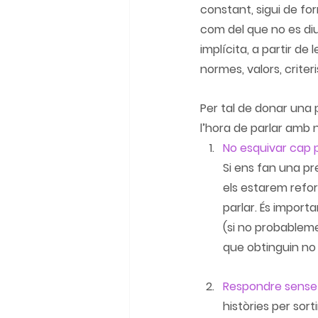
constant, sigui de fo
com del que no es diu
implícita, a partir d
normes, valors, crite
Per tal de donar una 
l’hora de parlar amb n
No esquivar cap 
Si ens fan una pregunta
els estarem refor
parlar. És importan
(si no probableme
que obtinguin no
Respondre sense
històries per sor