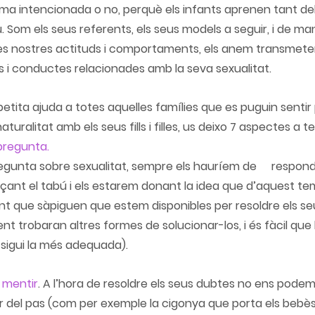
rma intencionada o no, perquè els infants aprenen tant del
. Som els seus referents, els seus models a seguir, i de man
e les nostres actituds i comportaments, els anem transmete
ris i conductes relacionades amb
 la seva sexualitat.
petita ajuda a totes aquelles famílies que es puguin sentir
aturalitat amb els seus fills i filles, us deixo 7 aspectes a 
pregunta.
 sobre sexualitat, sempre els hauríem de 	respondre, perquè si no 
çant el tabú i els estarem donant la idea que d’aquest te
t que sàpiguen que estem disponibles per resoldre els seus 	dubt
nt trobaran altres formes de solucionar-los, i és fàcil que 
 sigui la més adequada).
 mentir
. 
A l’hora de resoldre els seus dubtes no ens podem
tir del pas (com per exemple la cigonya que porta els bebès