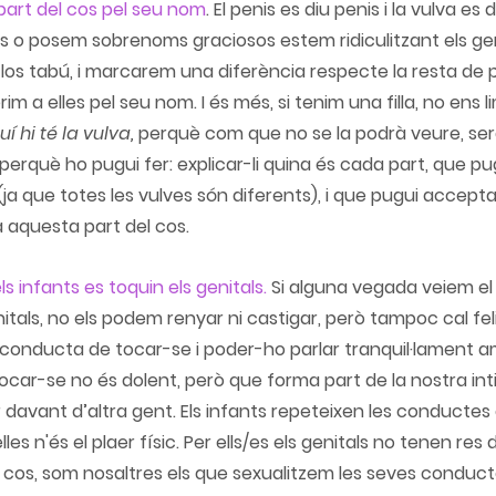
art del cos pel seu nom
.
 El penis es diu penis i la vulva es 
 o posem sobrenoms graciosos estem ridiculitzant els geni
-los tabú, i marcarem una diferència respecte la resta de p
rim a elles pel seu nom. I és més, si tenim una filla, no ens 
í hi té la vulva,
 perquè com que no se la podrà veure, ser
l perquè ho pugui fer: explicar-li quina és cada part, que p
ja que totes les vulves són diferents), i que pugui acceptar
 aquesta part del cos.
s infants es toquin els genitals.
 Si alguna vegada veiem el 	nostre fill/a
itals, no els podem renyar ni castigar, però tampoc cal feli
 conducta de tocar-se i poder-ho parlar tranquil·lament am
ocar-se no és dolent
, però que forma part de la nostra inti
r davant d’altra gent. Els infants repeteixen les conductes 
lles n'és el plaer físic. Per ells/es els genitals no tenen res
el cos, som nosaltres els que sexualitzem les seves conduct