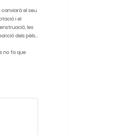
tació i el 
enstruació, les 
rició dels pèls...
s no fa que 