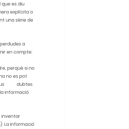
 que es diu 
era explícita o 
nt una sèrie de 
 perdudes a 
tenir en compte:
ma no es pot 
es 
la informació 
 inventar 
). La informació 