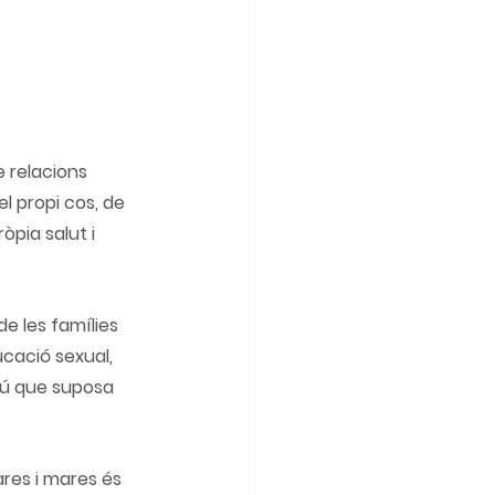
 relacions 
l propi cos
, de 
òpia salut i 
e les famílies 
cació sexual
, 
abú que suposa 
res i mares és 