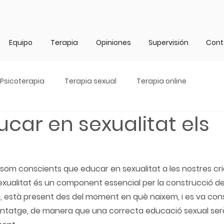
Equipo
Terapia
Opiniones
Supervisión
Cont
Psicoterapia
Terapia sexual
Terapia online
car en sexualitat els
a som conscients que educar en sexualitat a les nostres cri
sexualitat és un component essencial per la construcció de
, està present des del moment en què naixem, i es va const
ntatge, de manera que una correcta educació sexual serà 