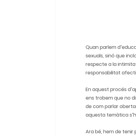
Quan parlem d’educac
sexuals, sinó que inc
respecte a la intimita
responsabilitat afecti
En aquest procés d’ap
ens trobem que no di
de com 
parlar obertam
aquesta temàtica s’h
Ara bé, hem de tenir