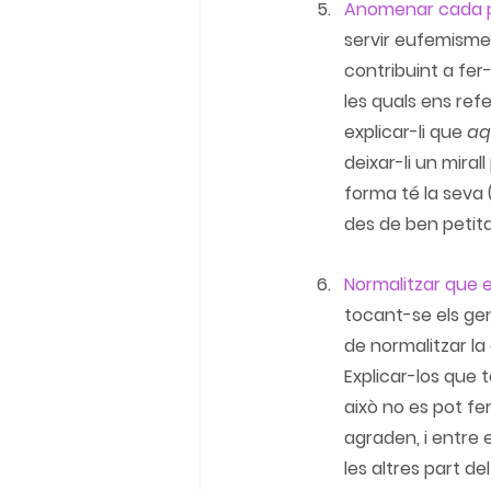
Anomenar cada p
servir eufemismes
contribuint a fer
les quals ens refe
explicar-li que 
aqu
deixar-li un miral
forma té la seva (
des de ben petita
Normalitzar que el
tocant-se els gen
de normalitzar la
Explicar-los que 
t
això no es pot fe
agraden, i entre e
les altres part d