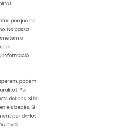
litat.
ntes perquè no 
o. No passa 
rometem a 
scar 
 informació 
 esperem, podem 
ralitat. Per 
s del cos. Si hi 
 els bebès. Si 
ent per dir-los 
u nivell.