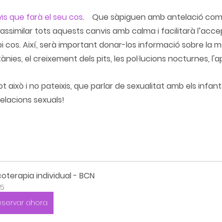
vis que farà el seu cos
.
 	Que sàpiguen amb antelació com canviarà el seu 
assimilar tots aquests canvis amb calma i facilitarà l’accep
i cos. Així, serà important donar-los informació sobre la m
ies, el creixement dels pits, les pol·lucions nocturnes, l'apa
 això i no pateixis, que parlar de sexualitat amb els infant
 relacions sexuals!
coterapia individual - BCN
5
eservar ahora