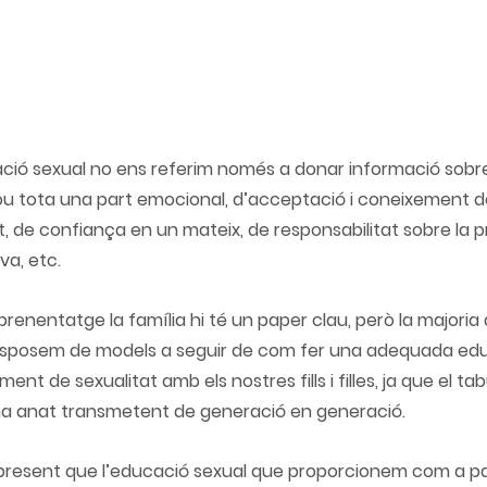
ió sexual no ens referim només a donar informació sobre
lou tota una part emocional, d’acceptació i 
coneixement de
t
, de confiança en un mateix, de responsabilitat sobre la pr
va, etc.
renentatge la família hi té un paper clau, però la majoria d
sposem de models a seguir de com fer una 
adequada edu
ent de sexualitat amb els nostres fills i filles
, ja que el t
a anat transmetent de generació en generació.
 present que l’educació sexual que proporcionem com a pa