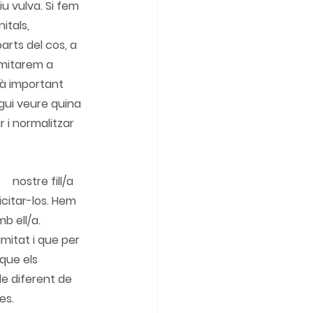
diu vulva. Si fem 
tals, 
arts del cos, a 
limitarem a 
à important 
ugui veure quina 
 i normalitzar 
 
citar-los. Hem 
b ell/a. 
mitat i que per 
que els 
 de diferent de 
es.