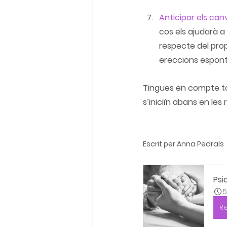
Anticipar els can
cos els ajudarà a 
respecte del prop
ereccions espontàn
Tingues en compte tot
s’iniciïn abans en les
Escrit per Anna Pedrals
Psi
5
R