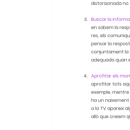
distorsionada no 
Buscar la inform
en sabem la resp
res, els comuni
pensar la respos
conjuntament la 
adequada quan els
Aprofitar els m
aprofitar tots aq
exemple, mentre e
ha un naixement 
a la TV apareix a
allò que creiem q