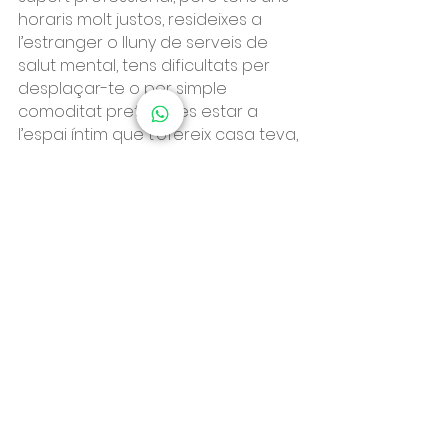
horaris molt justos, resideixes a 
l’estranger o lluny de serveis de 
salut mental, tens dificultats per 
desplaçar-te o per simple 
comoditat prefereixes estar a 
l’espai íntim que t’ofereix casa teva, 
la 
teràpia online
 pot ser una bona 
solució per a tu.
Escrit per Anna Pedrals
Psicoterapia online - Skype
55
Book Now