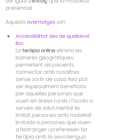
ser igual d’
eficaç
 que la modalitat 
presencial.
Aquests
avantatges
són:
Accessibilitat des de qualsevol 
lloc
. 
La
 teràpia online
 elimina les 
barreres geogràfiques, 
permetent als pacients 
connectar amb nosaltres 
sense sortir de casa. Això pot 
ser especialment beneficiós 
per aquelles persones que 
viuen en àrees rurals i l’accés a 
serveis de salut mental és 
limitat, persones amb mobilitat 
limitada o persones que viuen 
a l’estranger i prefereixen fer 
teràpia amb la seva llengua 