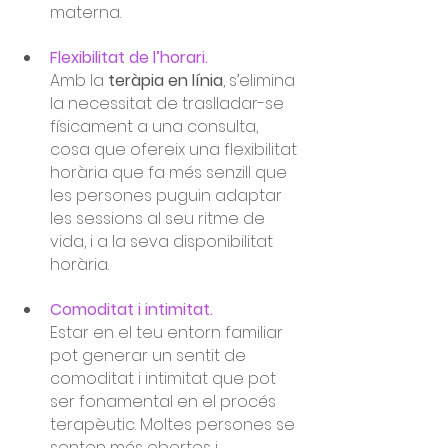
materna.
Flexibilitat de l’horari. 
Amb la 
teràpia en línia
, s’elimina 
la necessitat de traslladar-se 
físicament a una consulta, 
cosa que ofereix una flexibilitat 
horària que fa més senzill que 
les persones puguin adaptar 
les sessions al seu ritme de 
vida, i a la seva disponibilitat 
horària.
Comoditat i intimitat. 
Estar en el teu entorn familiar 
pot generar un sentit de 
comoditat i intimitat que pot 
ser fonamental en el procés 
terapèutic. Moltes persones se 
senten més obertes i 