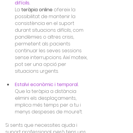
difícils. 
La 
teràpia online
 ofereix la 
possibilitat de mantenir la 
consistència en el suport 
durant situacions difícils, com 
pandèmies o altres crisis, 
permetent als pacients 
continuar les seves sessions 
sense interrupcions. Així mateix, 
pot ser una opció per 
situacions urgents.
Estalvi econòmic i temporal. 
Que la teràpia a distància 
elimini els desplaçaments, 
implica més temps per a tu i 
menys despeses de moure’t.
Si sents que necessites ajuda i 
suport professional, però tens uns 