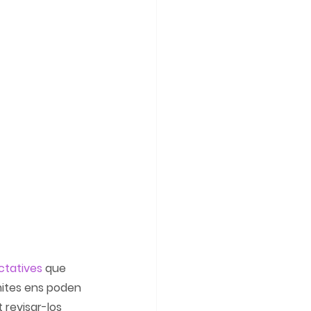
ctatives
 que 
mites ens poden 
 revisar-los 