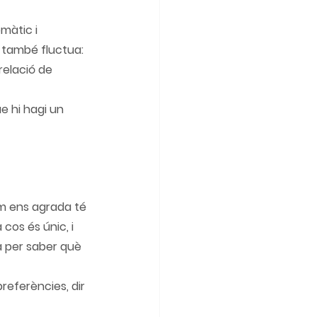
màtic i 
í també fluctua: 
relació de 
e hi hagi un 
om ens agrada té 
 cos és únic, i 
a per saber què 
referències, dir 