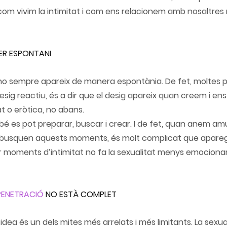
om vivim la intimitat i com ens relacionem amb nosaltres 
SER ESPONTANI
g no sempre apareix de manera espontània. De fet, moltes 
ig reactiu, és a dir que el desig apareix quan creem i en
at o eròtica, no abans. 
bé es pot preparar, buscar i crear. I de fet, quan anem amun
 es busquen aquests moments, és molt complicat que apareg
 moments d’intimitat no fa la sexualitat menys emociona
PENETRACIÓ
 NO ESTÀ COMPLET
idea és un dels mites més arrelats i més limitants. La sexua