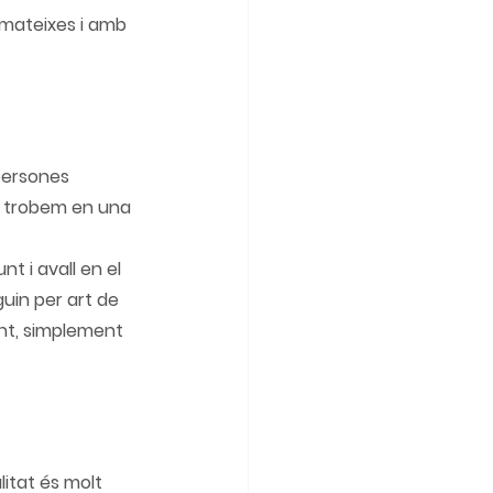
mateixes i amb 
persones 
s trobem en una 
t i avall en el 
uin per art de 
nt, simplement 
litat és molt 