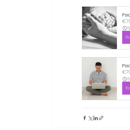
Psi
€70
5
R
Psi
€70
5
R