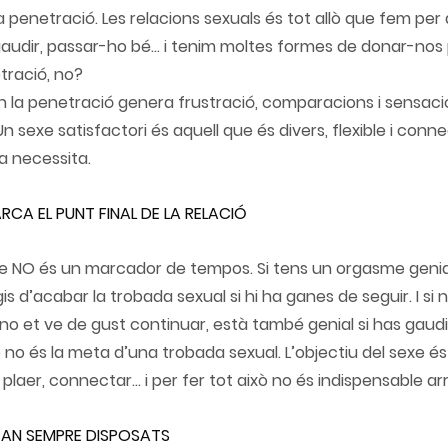
 penetració. Les relacions sexuals és tot allò que fem per
r gaudir, passar-ho bé... i tenim moltes formes de donar-nos
tració, no?
 la penetració genera frustració, comparacions i sensaci
n sexe satisfactori és aquell que és divers, flexible i conn
 necessita.
RCA EL PUNT FINAL DE LA RELACIÓ
me NO és un marcador de tempos. Si tens un orgasme genial,
s d’acabar la trobada sexual si hi ha ganes de seguir. I si 
no et ve de gust continuar, està també genial si has gaudi
no és la meta d’una trobada sexual. L’objectiu del sexe és
laer, connectar... i per fer tot això no és indispensable ar
STAN SEMPRE DISPOSATS