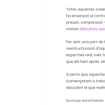
Totes aquestes creenc
ha ensenyat el contra
pressió, comparació, 
moltes 
dificultats se
Per això, una part de 
reestructuració d’aq
espai més real, més tr
que els hem après, e
Si sents que aquestes
icomençarem a treball
descobrir el que realm
Escrit per Anna Pedrals