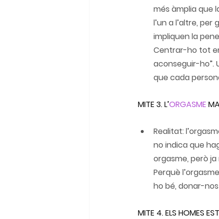
més àmplia que la
l’un a l’altre, pe
impliquen la pene
Centrar-ho tot en
aconseguir-ho”. U
que cada persona
MITE 3. L’
ORGASME
 MA
Realitat: l’orgas
no indica que hagi
orgasme, però ja 
Perquè l’orgasme 
ho bé, donar-nos p
MITE 4. ELS HOMES E