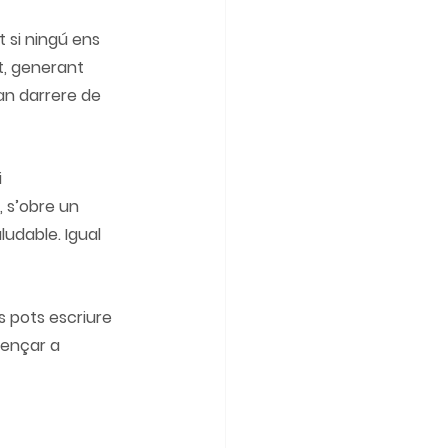
 si ningú ens 
t, generant 
an darrere de 
 
 s’obre un 
ludable. Igual 
s pots escriure 
mençar a 