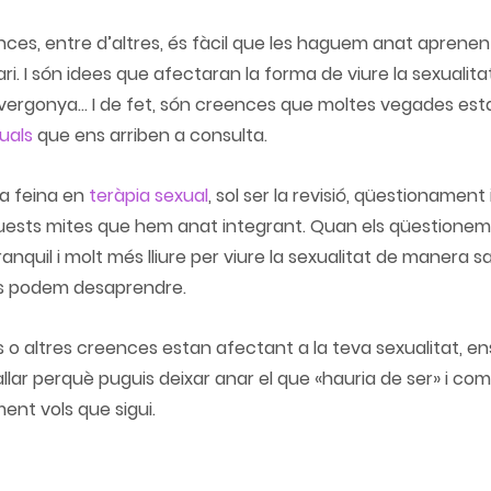
es, entre d’altres, és fàcil que les haguem anat aprenent
ri. I són idees que afectaran la forma de viure la sexualita
vergonya... I de fet, són creences que moltes vegades est
xuals
 que ens arriben a consulta. 
la feina en 
teràpia sexual
, sol ser la revisió, qüestionament i
uests mites que hem anat integrant. Quan els qüestionem,
anquil i molt més lliure per viure la sexualitat de manera sa
ls podem desaprendre.
 o altres creences estan afectant a la teva sexualitat, en
ar perquè puguis deixar anar el que «hauria de ser» i co
ent vols que sigui.