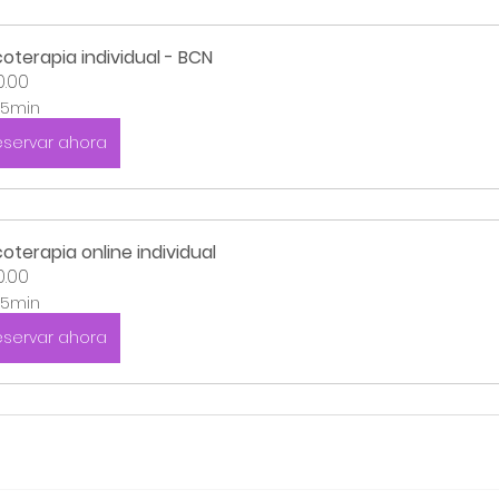
coterapia individual - BCN
.00
5min
eservar ahora
coterapia online individual
.00
5min
eservar ahora