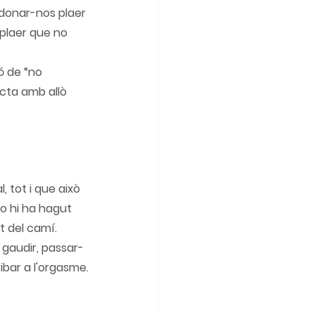
 donar-nos plaer 
 plaer que no 
ó de “no 
ecta amb allò 
 tot i que això 
no hi ha hagut 
t del camí. 
 gaudir, passar-
ribar a l'orgasme.