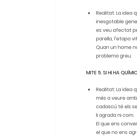
Realitat: La idea
inesgotable gener
es veu afectat per
parella, l’etapa vita
Quan un home no t
problema greu.
MITE 5. SI HI HA QUÍ
Realitat: La idea
més a veure amb 
cadascú té els se
li agrada ni com.
El que ens conver
el que no ens agra