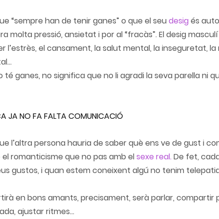
 que “sempre han de tenir ganes” o que el seu 
desig
 és auto
a molta pressió, ansietat i por al “fracàs”. El desig mascul
 l’estrès, el cansament, la salut mental, la inseguretat, la 
l...
é ganes, no significa que no li agradi la seva parella ni qu
MICA JA NO FA FALTA COMUNICACIÓ
 que l’altra persona hauria de saber què ens ve de gust i c
el romanticisme que no pas amb el 
sexe real.
 De fet, cada
us gustos, i quan estem coneixent algú no tenim telepati
tirà en bons amants, precisament, serà parlar, compartir p
da, ajustar ritmes...