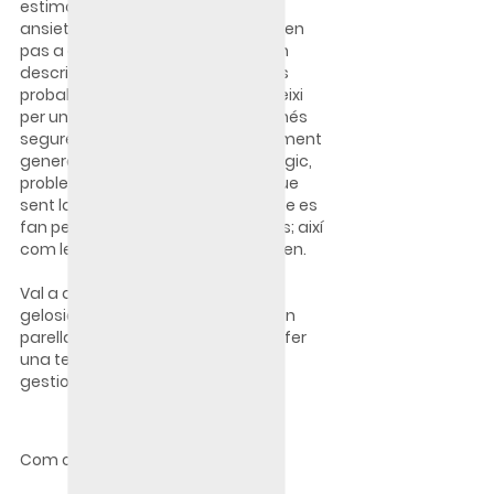
estimada, així com inseguretats i 
ansietat. Aquestes emocions donen 
pas a activitats com les que s'han 
descrit anteriorment, per reduir les 
probabilitats que la persona les deixi 
per una altra persona i sentir-se més 
segures, tot i que en realitat, finalment 
generen un gran malestar psicològic, 
problemes per la desconfiança que 
sent la parella i les afirmacions que es 
fan per les interpretacions errònies; així 
com les discussions que es generen.
Val a dir que també pot aparèixer 
gelosia a causa d'una infidelitat en 
parella; amb el què serà adequat fer 
una teràpia de parella per poder 
gestionar el tema.
Com controlar la gelosia?