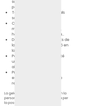
successos de la relació de 
parella.
Tenir pensaments irracionals 
sobre la seva parella.
Controlar la seva parella: 
missatges de mòbil, correu, 
horaris, assistir a llocs on va...
Dubtar sobre els sentiments de 
la seva parella i la implicació en 
la relació.
Pensar que la seva parella té 
una altra història o vol 
abandonar la relació
Prohibir assistir a algun 
esdeveniment a la parella o 
realitzar alguna activitat
La gelosia malaltissa apareix quan la 
persona sent una por molt intensa per 
la possible pèrdua de la persona 