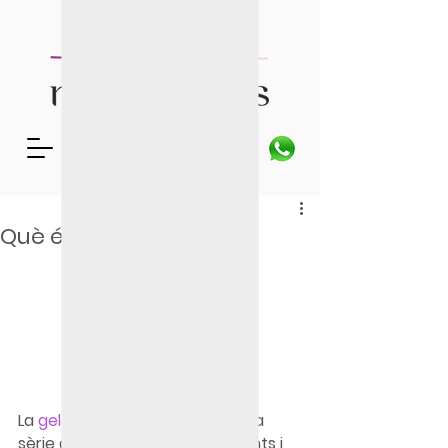
Reservar visita
Què és la gelosia?
La 
gelosia
 sorgeix a causa d'una 
sèrie de sentiments, pensaments i 