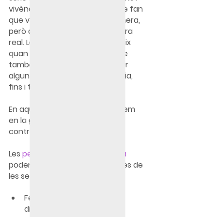
vivències en relació a algú... que fan 
que veiem les coses d'una manera, 
però això no vol dir d'una manera 
real. La gelosia no només apareix 
quan estem en parella, sinó que 
també podem sentir gelosia per 
algun amic, per algú de la família, 
fins i tot per animals.
En aquest apartat ens centrarem 
en la gelosia en parella i a com 
controlar-la i combatre-la.
Les 
persones geloses
 en parella
poden realitzar alguna o algunes de 
les següents accions:
Fer interpretacions 
distorsionades d'alguns 