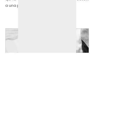
a una primera visita.
Terapia de pareja - BCN
55
Book Now
Teràpia de parella
Psicoteràpia