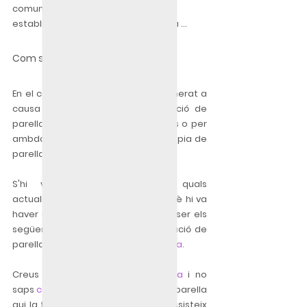
comunicació adequades en parella, 
establir un vincle adequat en parella ...
Com superar una infidelitat?
En el cas que la gelosia s'hagin generat a 
causa d'una 
infidelitat en la relació de 
parella
 per part d'un dels membres o per 
ambdós, serà adequat fer una teràpia de 
parella.
S'hi veuran el motius pels quals 
actualment existeix gelosia, per què hi va 
haver una infidelitat i quins poden ser els 
següents passos per tenir una relació de 
parella satisfactòria i amb
confiança
.
Creus que tens 
gelosia patològica
 i no 
saps 
com 
solucionar
-ho
? És la teva parella 
qui la té? No dubtis a contactar; assisteix 