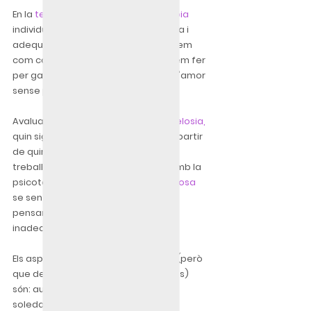
En la 
teràpia de parella
 o 
psicoteràpia
individual (segons la modalitat triada i 
adequada per a cada cas) aprendrem 
com combatre la gelosia
 i què podem fer 
per gaudir de la vida en parella i de l'amor 
sense pors i inseguretat.
Avaluarem 
per què es produeix la gelosia,
quin significat tenen en la relació, a partir 
de quin moment van aparèixer i 
treballarem una sèrie d'aspectes amb la 
psicoteràpia, perquè la 
persona gelosa
se senti tranquil·la i deixi de tenir 
pensaments i comportaments 
inadequats.
Els aspectes que solen treballar-se (però 
que depenen totalment de cada cas) 
són: autoestima, treballar la por a la 
soledat, també la confiança i 