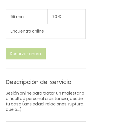
70
euros
55 min
5
70 €
5
Encuentro online
m
i
n
Reservar ahora
Descripción del servicio
Sesión online para tratar un malestar o
dificultad personal a distancia, desde
tu casa (ansiedad, relaciones, ruptura,
duelo...)