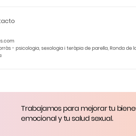
tacto
as.com
rràs - psicologia, sexologia i teràpia de parella, Ronda de la
a
Trabajamos para mejorar tu biene
psicoteràpia -
info@mireiaborras.com
- +34 606 200 188
emocional y tu salud sexual.