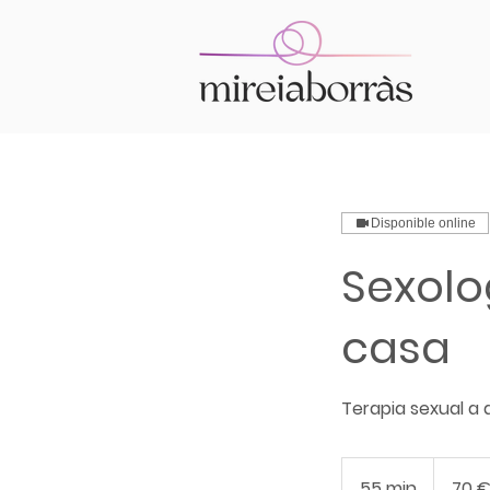
Disponible online
Sexolo
casa
Terapia sexual a 
70
euros
55 min
5
70 