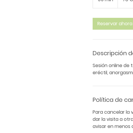
5
m
Reservar ahora
i
n
Descripción de
Sesión online de 
eréctil, anorgasmi
Política de c
Para cancelar la 
dar la visita a ot
avisar en menos d