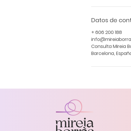
Datos de con
+ 606 200 188
info@mireiaborr
Consulta Mireia Bo
Barcelona, Españ
Aviso legal y política de privacidad
Mireia Borràs - Sexologia, teràpia de parella i 