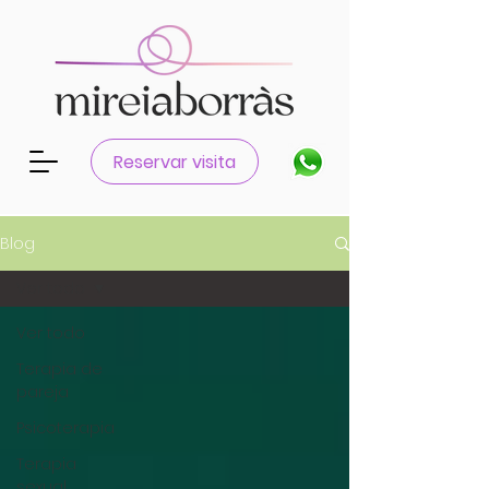
Reservar visita
Blog
Ver todo
Ver todo
Terapia de
pareja
Psicoterapia
Terapia
sexual