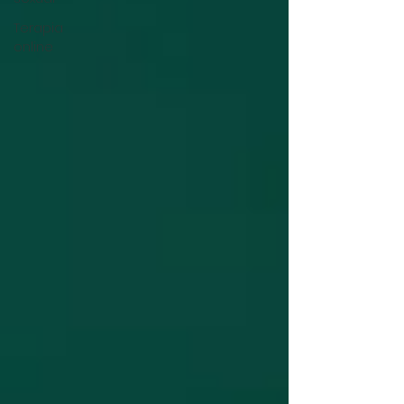
Terapia
online