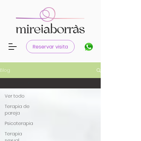
Reservar visita
Blog
Ver todo
Ver todo
Terapia de
pareja
Psicoterapia
Terapia
sexual