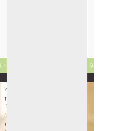
Reservar visita
Blog
Ver todo
Ver todo
Terapia de
pareja
Psicoterapia
Terapia
sexual