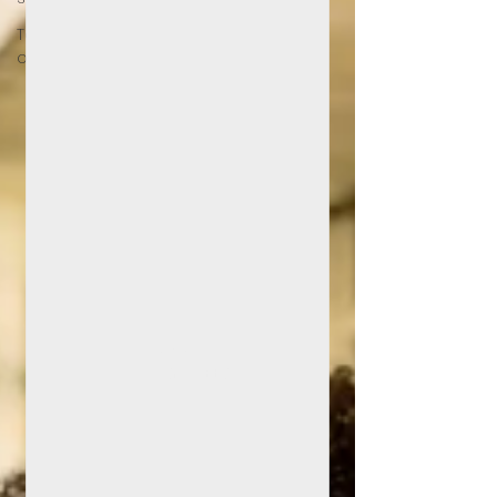
Terapia
online