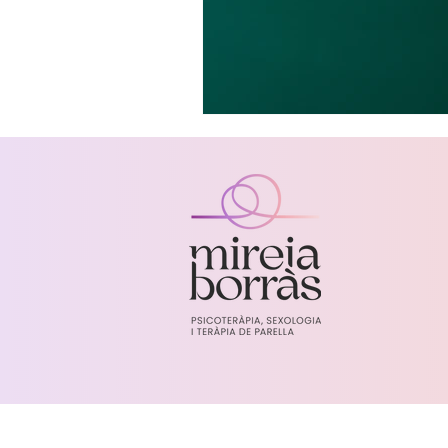
Aviso legal y política de privacidad
Mireia Borràs - Sexologia, teràpia de parella i 