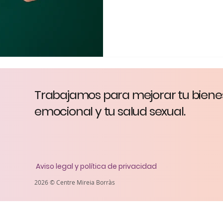
Trabajamos para mejorar tu biene
psicoteràpia -
info@mireiaborras.com
- +34 606 200 188
emocional y tu salud sexual.
Aviso legal y política de privacidad
2026 © Centre Mireia Borràs