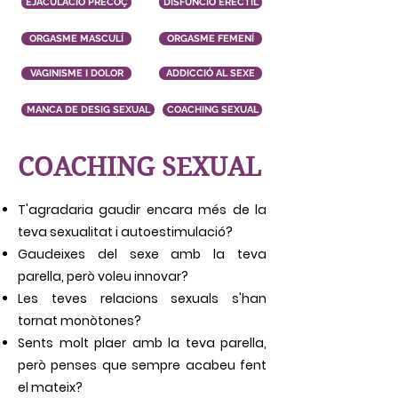
EJACULACIÓ PRECOÇ
DISFUNCIÓ ERÈCTIL
ORGASME MASCULÍ
ORGASME FEMENÍ
VAGINISME I DOLOR
ADDICCIÓ AL SEXE
MANCA DE DESIG SEXUAL
COACHING SEXUAL
COACHING SEXUAL
T'agradaria gaudir encara més de la
teva sexualitat i autoestimulació?
Gaudeixes del sexe amb la teva
parella, però voleu
innovar?
Les teves
relacions sexuals
s'han
tornat
monòtones
?
Sents molt plaer amb la teva parella,
però penses que sempre
acabeu fent
el mateix?