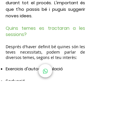
durant tot el procés. L'important és
que t'ho passis bé i puguis suggerir
noves idees.
Quins temes es tractaran a les
sessions?
Després d'haver definit bé quines són les
teves necessitats, podem parlar de
diversos temes, segons el teu interès:
Exercicis d'autoestimulació
Seducció
Accions per aconseguir
company sexual o parella
Fantasies sexuals
Activitats en parella