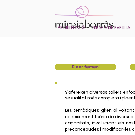
PRESENTACIÓ
TERÀPIA DE PARELLA
Plaer femení
S'ofereixen diversos tallers enfo
sexualitat més completa i plaent
Les temàtiques giren al voltant 
coneixement teòric de diverses 
capacitats, involucrant els nos
preconcebudes i modificar-les o mi