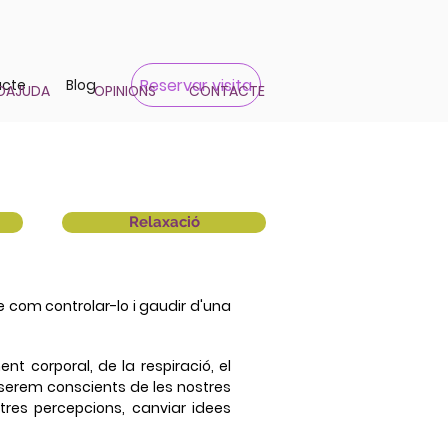
Reservar visita
acte
Blog
OAJUDA
OPINIONS
CONTACTE
Relaxació
e com controlar-lo i gaudir d'una
nt corporal, de la respiració, el
 serem conscients de les nostres
stres percepcions, canviar idees