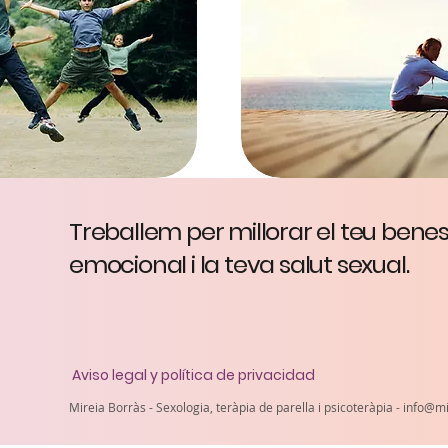
Treballem per millorar el teu bene
psicoteràpia -
info@mireiaborras.com
- +34 606 200 188
emocional i la teva salut sexual.
Aviso legal y política de privacidad
Mireia Borràs - Sexologia, teràpia de parella i psicoteràpia -
info@mi