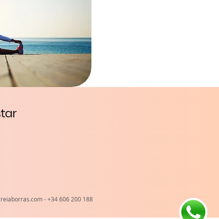
star
reiaborras.com
- +34 606 200 188