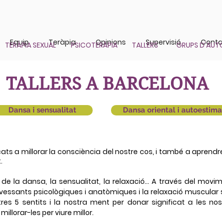
Equip
Teràpia
Opinions
Supervisió
Cont
TERÀPIA SEXUAL
PSICOTERÀPIA
TALLERS
GRUPS D'AUT
TALLERS A BARCELONA
Dansa i sensualitat
Dansa oriental i autoestima
cats a millorar la consciència del nostre cos, i també a aprendr
.
de la dansa, la sensualitat, la relaxació... A través del movime
vessants psicològiques i anatòmiques i la relaxació muscular
tres 5 sentits i la nostra ment per donar significat a les no
llorar-les per viure millor.