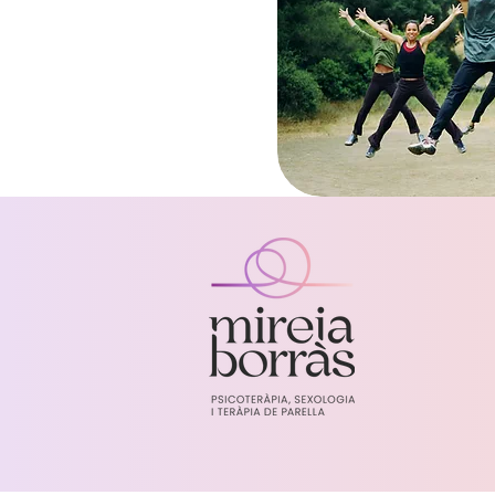
Aviso legal y política de privacidad
Mireia Borràs - Sexologia, teràpia de parella i 