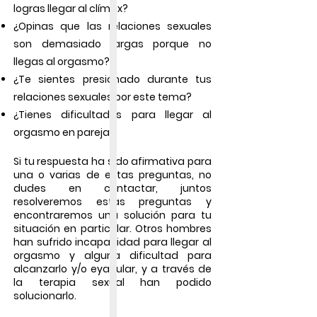
logras llegar al clímax
?
¿Opinas que las
relaciones sexuales
son demasiado largas
porque no
llegas al orgasmo?
¿Te sientes presionado durante tus
relaciones sexuales por este tema?
¿Tienes dificultades para llegar al
orgasmo en pareja?
Si tu respuesta ha sido afirmativa para
una o varias de estas preguntas, no
dudes en contactar, juntos
resolveremos estas preguntas y
encontraremos una solución para tu
situación en particular. Otros hombres
han sufrido
incapacidad para llegar al
orgasmo
y alguna
dificultad para
alcanzarlo y/o eyacular
, y a través de
la
terapia sexual
han podido
solucionarlo.