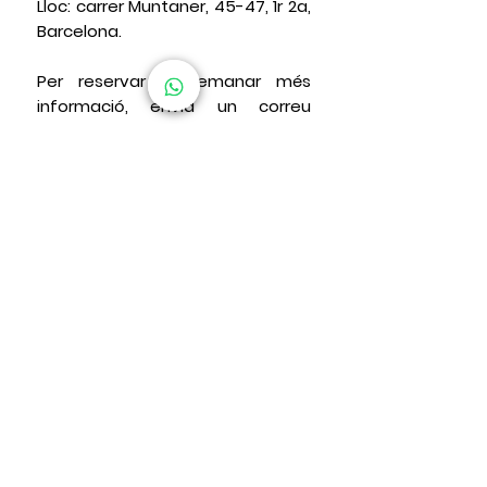
Lloc:
carrer Muntaner, 45-47, 1r 2a,
Barcelona.
Per reservar o demanar més
informació, envia un correu
electrònic a:
info@mireiaborras.com.