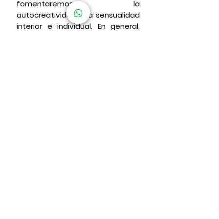
fomentaremos la
autocreatividad y la sensualidad
interior e individual. En general,
bailaremos, nos reiremos y nos
sentiremos más seguras de
nosotras mismas.
Grupo:
entre 5 y 10 personas
Requerimientos:
ropa cómoda,
ganas de aprender y aportar
ideas.
Lugar:
metro Catalunya
Para reservar o pedir más
información, envía un correo
electrónico a:
info@mireiaborras.com.