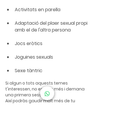
Activitats en parella
Adaptació del plaer sexual propi 
amb el de l'altra persona
Jocs eròtics
Joguines sexuals
Sexe tàntric
Si algun o tots aquests temes 
t'interessen, no esperis més i demana 
una primera sessió.
Així podràs gaudir molt més de tu 
mateix, de la teva sexualitat i de les 
teves relacions en parella o amb els 
teus companys.
Si tens qualsevol dubte sobre el 