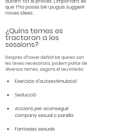
durant tot el procés. L'important és 
que t'ho passis bé i puguis suggerir 
noves idees.
¿Quins temes es 
tractaran a les 
sessions?
Després d'haver definit bé quines són 
les teves necessitats, podem parlar de 
diversos temes, segons el teu interès:
Exercicis d'autoestimulació
Seducció
Accions per aconseguir 
company sexual o parella
Fantasies sexuals