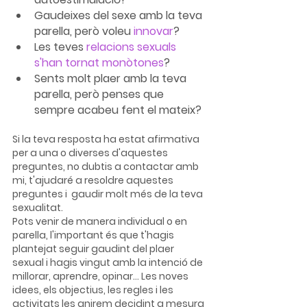
Gaudeixes del sexe amb la teva 
parella, però voleu
 innovar
?
Les teves 
relacions sexuals 
s'han tornat monòtones
?
Sents molt plaer amb la teva 
parella, però penses que 
sempre acabeu fent el mateix?
Si la teva resposta ha estat afirmativa 
per a una o diverses d'aquestes 
preguntes, no dubtis a contactar amb 
mi, t'ajudaré a resoldre aquestes 
preguntes i  gaudir molt més de la teva 
sexualitat.
Pots venir de manera individual o en 
parella, l'important és que t'hagis 
plantejat seguir gaudint del plaer 
sexual i hagis vingut amb la intenció de 
millorar, aprendre, opinar... Les noves 
idees, els objectius, les regles i les 
activitats les anirem decidint a mesura 