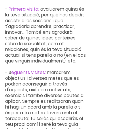
- 
Primera visita: 
avaluarem quina és 
la teva situació, per què has decidit 
assistir a les sessions i què 
t'agradaria aprendre, practicar, 
innovar... També ens agradarà 
saber de quines idees parteixes 
sobre la sexualitat, com et 
relaciones, quin és la teva situació 
actual, si tens parella o no (en el cas 
que vinguis individualment), etc.
- S
egüents visites:
 marcarem 
objectius i diverses metes que es 
podran aconseguir a través 
d'aquests, així com activitats, 
exercicis i també diverses pautes a 
aplicar. Sempre es realitzaran quan 
hi hagi un acord amb la parella o si 
és per a tu mateix llavors amb el 
terapeuta; tu seràs qui escolliràs el 
teu propi camí i seré la teva guia 