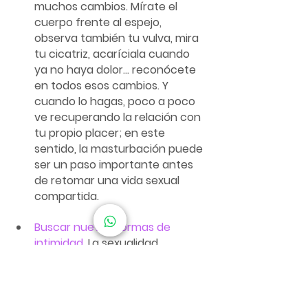
muchos cambios. Mírate el 
cuerpo frente al espejo, 
observa también tu vulva, mira 
tu cicatriz, acaríciala cuando 
ya no haya dolor... reconócete 
en todos esos cambios. Y 
cuando lo hagas, poco a poco 
ve recuperando la relación con 
tu propio placer; en este 
sentido, la masturbación puede 
ser un paso importante antes 
de retomar una vida sexual 
compartida.
Buscar nuevas formas de 
intimidad
.
 La sexualidad 
después del embarazo y del 
parto no desaparece, se 
transforma. Y no se trata de 
recuperar lo que había antes, 