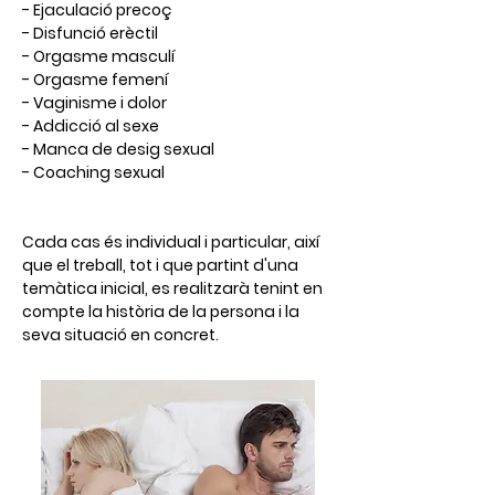
-
Ejaculació precoç
-
Disfunció erèctil
-
Orgasme masculí
-
Orgasme femení
-
Vaginisme i dolor
-
Addicció al sexe
-
Manca de desig sexual
-
Coaching sexual
Cada cas és individual i particular, així
que el treball, tot i que partint d'una
temàtica inicial, es realitzarà tenint en
compte la història de la persona i la
seva situació en concret.