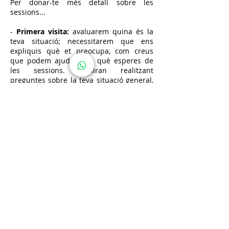
Per donar-te més detall sobre les
sessions...
-
Primera visita:
avaluarem quina és la
teva situació; necessitarem que ens
expliquis què et preocupa, com creus
que podem ajudar-te o què esperes de
les sessions. S'aniran realitzant
preguntes sobre la teva situació general,
la teva història mèdica per tenir més
detall sobre la teva salut i altres aspectes
de la teva vida i tu també podràs
plantejar totes aquelles preguntes o
dubtes que tinguis. En aquest moment
decidirem quins poden ser els següents
passos i si hi ha necessitat de realitzar
una teràpia sexual.
-
Següents visites:
durant les següents
visites serà important que et vegis amb
forces per fer el tractament i hagis
decidit començar. Per què és tan
important? El treball principal l'hauràs de
fer tu, en les sessions seré la teva guia i