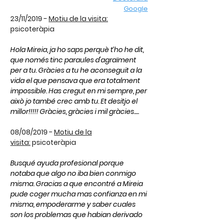
Google
23/11/2019 -
Motiu de la visita:
psicoteràpia
Hola Mireia, ja ho saps perquè t’ho he dit,
que només tinc paraules d'agraïment
per a tu. Gràcies a tu he aconseguit a la
vida el que pensava que era totalment
impossible. Has cregut en mi sempre, per
això jo també crec amb tu. Et desitjo el
millor!!!!! Gràcies, gràcies i mil gràcies.....
08/08/2019 -
Motiu de la
visita:
psicoteràpia
Busqué ayuda profesional porque
notaba que algo no iba bien conmigo
misma. Gracias a que encontré a Mireia
pude coger mucha mas confianza en mi
misma, empoderarme y saber cuales
son los problemas que habian derivado