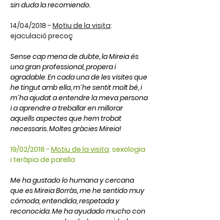
sin duda la recomiendo.
14/04/2018 -
Motiu de la visita
:
ejaculació precoç
Sense cap mena de dubte, la Mireia és
una gran professional, propera i
agradable. En cada una de les visites que
he tingut amb ella, m´he sentit molt bé, i
m´ha ajudat a entendre la meva persona
i a aprendre a treballar en millorar
aquells aspectes que hem trobat
necessaris. Moltes gràcies Mireia!
19/02/2018 -
Motiu de la visita
:
sexologia
i teràpia de parella
Me ha gustado lo humana y cercana
que es Mireia Borràs, me he sentido muy
cómoda, entendida, respetada y
reconocida. Me ha ayudado mucho con