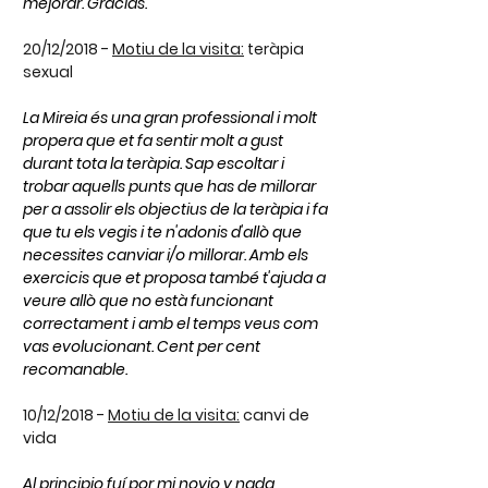
mejorar. Gracias.
20/12/2018 -
Motiu de la visita:
teràpia
sexual
La Mireia és una gran professional i molt
propera que et fa sentir molt a gust
durant tota la teràpia. Sap escoltar i
trobar aquells punts que has de millorar
per a assolir els objectius de la teràpia i fa
que tu els vegis i te n'adonis d'allò que
necessites canviar i/o millorar. Amb els
exercicis que et proposa també t'ajuda a
veure allò que no està funcionant
correctament i amb el temps veus com
vas evolucionant. Cent per cent
recomanable.
10/12/2018 -
Motiu de la visita:
canvi de
vida
Al principio fuí por mi novio y nada