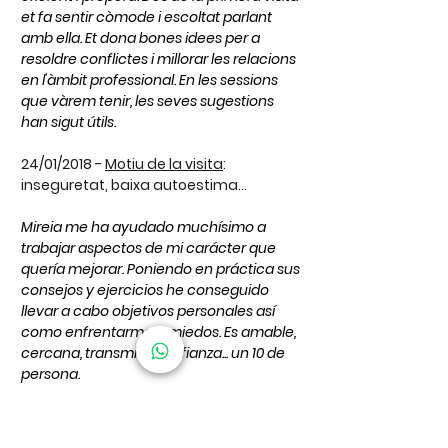
et fa sentir còmode i escoltat parlant
amb ella. Et dona bones idees per a
resoldre conflictes i millorar les relacions
en l'àmbit professional. En les sessions
que vàrem tenir, les seves sugestions
han sigut útils.
24/01/2018 -
Motiu de la visita
:
inseguretat, baixa autoestima...
Mireia me ha ayudado muchísimo a
trabajar aspectos de mi carácter que
quería mejorar. Poniendo en práctica sus
consejos y ejercicios he conseguido
llevar a cabo objetivos personales así
como enfrentarme a miedos. Es amable,
cercana, transmite confianza... un 10 de
persona.
20/12/2017 -
Motiu de la visita
:
teràpia