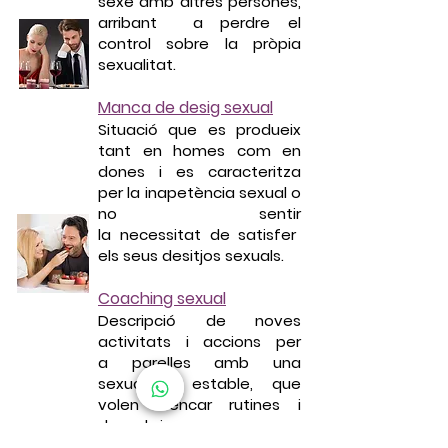
sexe amb altres persones,
arribant a perdre el
control sobre la pròpia
sexualitat.
Manca de desig sexual
Situació que es produeix
tant en homes com en
dones i es caracteritza
per la inapetència sexual o
no sentir
la necessitat de satisfer
els seus desitjos sexuals.
Coaching sexual
Descripció de noves
activitats i accions per
a parelles amb una
sexualitat estable, que
volen trencar rutines i
descobrir noves
sensacions.