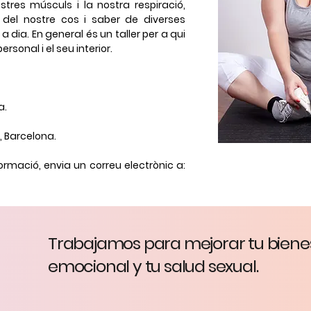
tres músculs i la nostra respiració,
 del nostre cos i saber de diverses
a dia. En general és un taller per a qui
rsonal i el seu interior.
a.
, Barcelona.
rmació, envia un correu electrònic a:
Trabajamos para mejorar tu biene
psicoteràpia -
info@mireiaborras.com
- +34 606 200 188
emocional y tu salud sexual.