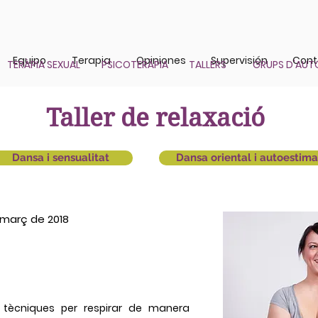
Equipo
Terapia
Opiniones
Supervisión
Cont
TERÀPIA SEXUAL
PSICOTERÀPIA
TALLERS
GRUPS D'AUT
Taller de relaxació
Dansa i sensualitat
Dansa oriental i autoestima
 març de 2018
tècniques per respirar de manera