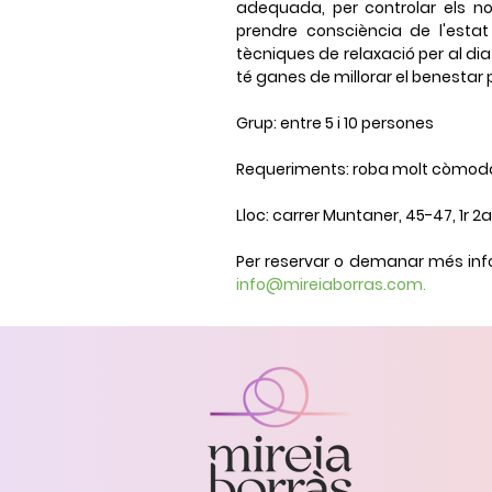
adequada, per controlar els nos
prendre consciència de l'estat
tècniques de relaxació per al dia 
té ganes de millorar el benestar pe
Grup:
entre 5 i 10 persones
Requeriments:
roba molt còmod
Lloc:
carrer Muntaner, 45-47, 1r 2a
Per reservar o demanar més info
info@mireiaborras.com.
Aviso legal y política de privacidad
Mireia Borràs - Sexologia, teràpia de parella i 