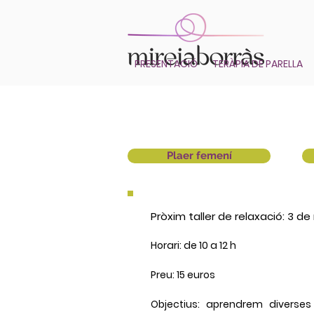
PRESENTACIÓ
TERÀPIA DE PARELLA
Plaer femení
Pròxim taller de relaxació:
3 de
Horari:
de 10 a 12 h
Preu:
15 euros
Objectius:
aprendrem diverses 