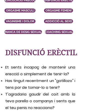
EJACULACIÓ PRECOÇ
DISFUNCIÓ ERÈCTIL
ORGASME MASCULÍ
ORGASME FEMENÍ
VAGINISME I DOLOR
ADDICCIÓ AL SEXE
MANCA DE DESIG SEXUAL
COACHING SEXUAL
DISFUNCIÓ ERÈCTIL
Et sents
incapaç de mantenir una
erecció
o simplement de tenir-la?
Has tingut recentment un
"gatillazo"
i
tens por de tornar-lo a tenir?
T'agradaria gaudir del coit amb la
teva parella o companys i sents que
el teu penis no reacciona?